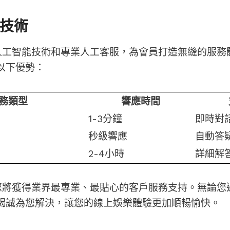
技術
人工智能技術和專業人工客服，為會員打造無縫的服務
以下優勢：
務類型
響應時間
1-3分鐘
即時對
秒級響應
自動答
2-4小時
詳細解
您將獲得業界最專業、最貼心的客戶服務支持。無論您
竭誠為您解決，讓您的線上娛樂體驗更加順暢愉快。