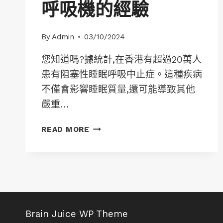
呼吸機的經驗
By
Admin
03/10/2024
您知道嗎?據統計,在香港有超過20萬人
患有阻塞性睡眠呼吸中止症。這種疾病
不僅會影響睡眠質量,還可能導致其他
嚴重…
呼
READ MORE
吸
機
的
使
用
心
得：
Brain Juice WP Theme
用