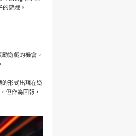
子的遊戲。
入獎勵遊戲的機會。
。
選項的形式出現在遊
，但作為回報，