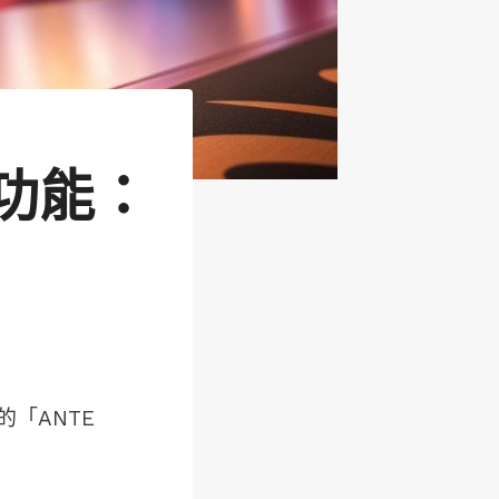
」功能：
的「ANTE