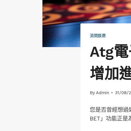
消閑娛樂
Atg
增加
By
Admin
31/08/
您是否曾經想過
BET」功能正是