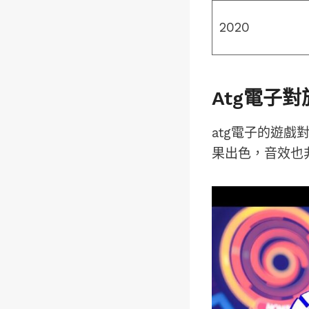
2020
Atg電子
atg電子的遊
果出色，音效也