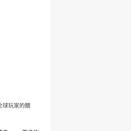
全球玩家的關