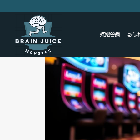
Skip
to
content
媒體營銷
數碼