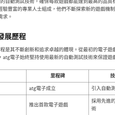
進的自動測試技術，確保每款遊戲都能達到最高的品質標
經驗豐富的專業人士組成，他們不斷探索新的遊戲機制
需求。
的發展歷程
展歷程是其不斷創新和追求卓越的體現。從最初的電子遊
，atg電子始終堅持使用最新的自動測試技術來保證遊
里程碑
技
atg電子成立
引入自動
採用先進
推出首款電子遊戲
術