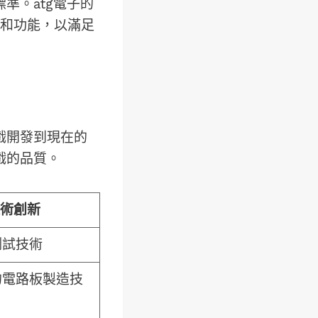
準。atg電子的
和功能，以滿足
戲開發到現在的
戲的品質。
術創新
測試技術
的電路板製造技