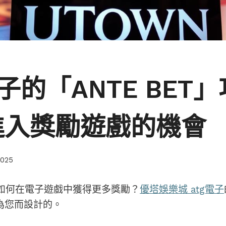
電子的「ANTE BET
進入獎勵遊戲的機會
2025
如何在電子遊戲中獲得更多獎勵？
優塔娛樂城 atg電子
為您而設計的。