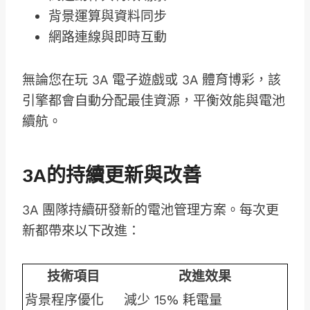
背景運算與資料同步
網路連線與即時互動
無論您在玩 3A 電子遊戲或 3A 體育博彩，該
引擎都會自動分配最佳資源，平衡效能與電池
續航。
3A的持續更新與改善
3A 團隊持續研發新的電池管理方案。每次更
新都帶來以下改進：
技術項目
改進效果
背景程序優化
減少 15% 耗電量