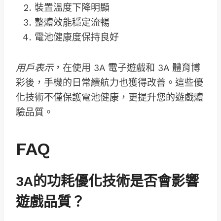
裝置溫度下降明顯
整體效能穩定流暢
電池健康度保持良好
用戶表示
，在使用 3A 電子遊戲和 3A 體育博
彩後，手機的日常續航力也獲得改善。這些優
化技術不僅保護電池健康，更提升您的遊戲體
驗品質。
FAQ
3A的功耗優化技術是否會影響
遊戲品質？