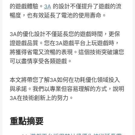
的遊戲體驗。
3A
的設計不僅提升了遊戲的流
暢度，也有效延長了電池的使用壽命。
3A的優化設計不僅延長您的遊戲時間，更保
證遊戲品質。您在3A遊戲平台上玩遊戲時，
將獲得省電又流暢的表現。這個技術突破讓您
可以盡情享受各類遊戲。
本文將帶您了解3A如何在功耗優化領域投入
與承諾。我們以專業但容易理解的方式，說明
3A在技術創新上的努力。
重點摘要