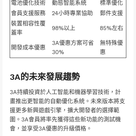
電池優化技術
動態智能系統
標準優化
會員支援服務
24小時專業協助
郵件支援
裝置相容性覆
98%以上
85%左右
蓋率
3A優惠方案可省
無特殊優
開發成本優惠
30%
惠
3A的未來發展趨勢
3A持續投資於人工智能和機器學習技術，計
畫推出更智能的自動優化系統。未來版本將支
援更多新興遊戲引擎，擴大開發者的選擇範
圍。3A會員將率先獲得這些新功能的測試機
會，並享受3A優惠的升級價格。