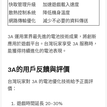
快取管理升級
加速遊戲載入速度
散熱控制系統
降低機身溫度
網路傳輸優化
減少不必要的資料傳送
3A 運用業界最先進的電池技術成果，將創新
應用於遊戲平台。台灣玩家享受 3A 服務時，
能獲得持續進化的電池表現。
3A的用戶反饋與評價
台灣玩家對 3A 的電池優化技術給予正面評
價：
遊戲時間延長 20-30%