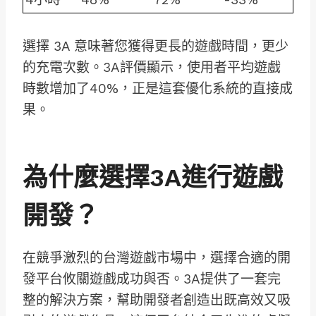
選擇 3A 意味著您獲得更長的遊戲時間，更少
的充電次數。3A評價顯示，使用者平均遊戲
時數增加了40%，正是這套優化系統的直接成
果。
為什麼選擇3A進行遊戲
開發？
在競爭激烈的台灣遊戲市場中，選擇合適的開
發平台攸關遊戲成功與否。3A提供了一套完
整的解決方案，幫助開發者創造出既高效又吸