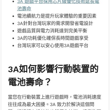
3A 遊戲平台採用芯片級優化技術延長電
池壽命
電池續航力是提升玩家體驗的重要因素
3A針對台灣玩家的需求開發省電設計
遊戲品質與電力消耗達到完美平衡
3A的功耗優化確保長時間遊戲享受
台灣玩家可以安心使用3A遊戲平台
3A如何影響行動裝置的
電池壽命？
當您在行動裝置上進行遊戲時，電池消耗速度
往往成為最大困擾。3A 致力於解決這個問