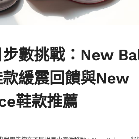
步數挑戰：New Bal
款緩震回饋與New
ance鞋款推薦