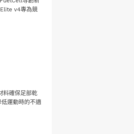
uelCell等創新
lite v4專為競
成材料確保足部乾
幅降低運動時的不適