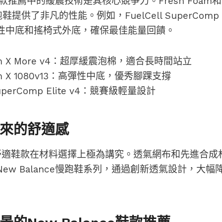
ce鞋款推薦中的緩震技術是其核心競爭力。Fresh Foam和F
提供了非凡的性能。例如，FuelCell SuperComp E
性中底和搖椅式外底，確保最佳能量回饋。
oam X More v4：超厚緩震泡棉，適合長時間站立
oam X 1080v13：高彈性中底，優秀腳踝支撐
 SuperComp Elite v4：競賽級輕量設計
來的舒適感
nce 舒適鞋款在材料選擇上極為講究。透氣網布和先進合
ew Balance慢跑鞋系列，通過創新透氣設計，大