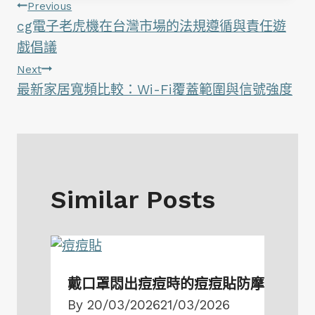
文
Previous
cg電子老虎機在台灣市場的法規遵循與責任遊
章
戲倡議
Next
導
最新家居寬頻比較：Wi-Fi覆蓋範圍與信號強度
覽
Similar Posts
戴口罩悶出痘痘時的痘痘貼防摩擦對策
By
20/03/2026
21/03/2026