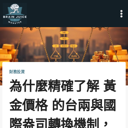
Skip
to
content
財務投資
為什麼精確了解 黃
金價格 的台兩與國
際盎司轉換機制，