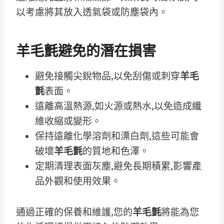
以考慮將其放入透氣袋或防塵袋內。
羊毛氈避免的潛在損害
避免接觸尖銳物品,以免刮傷或刺穿
羊毛
氈
表面。
遠離高溫熱源,如火源或熱水,以免造成纖
維收縮或變形。
保持遠離化學溶劑和漂白劑,這些可能會
破壞
羊毛氈
的質地和色澤。
定期清理表面灰塵,避免長期積累,影響產
品外觀和使用效果。
通過正確的保養和維護,您的
羊毛氈
將能為您