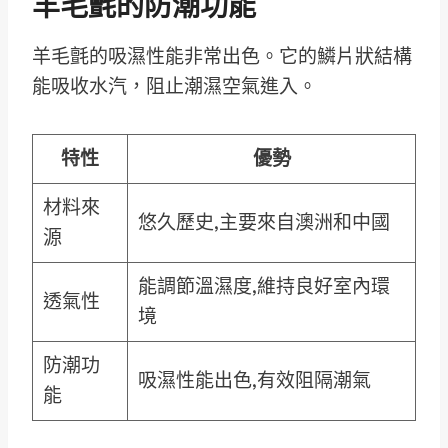
羊毛氈的防潮功能
羊毛氈的吸濕性能非常出色。它的鱗片狀結構
能吸收水汽，阻止潮濕空氣進入。
特性
優勢
材料來
悠久歷史,主要來自澳洲和中國
源
能調節溫濕度,維持良好室內環
透氣性
境
防潮功
吸濕性能出色,有效阻隔潮氣
能