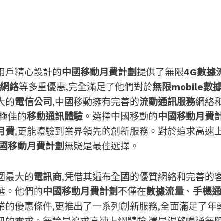
用戶精心設計的
中國移動月費計劃
提供了無限
4G數據
G網絡
等多重優惠,完全滿足了他們對於
無限mobile數
大的
電信公司
,中國移動擁有完善的
流動通訊服務
網絡
了極佳的
移動通訊體驗
。選擇中國移動的
中國移動月費
月費
,更能體驗到業界領先的創新服務。對於追求高速
國移動月費計劃
無疑是最佳選擇。
國最大的
電訊商
,凭借其遍布全國的優質網絡和完善的客
選。他們的
中國移動月費計劃
不僅在
數據流量
、
手機通
業的優惠條件,更推出了一系列創新服務,全面滿足了年