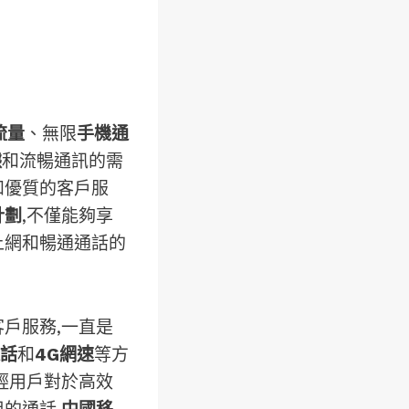
流量
、無限
手機通
據
和流暢通訊的需
和優質的客戶服
計劃
,不僅能夠享
上網和暢通通話的
戶服務,一直是
話
和
4G網速
等方
輕用戶對於高效