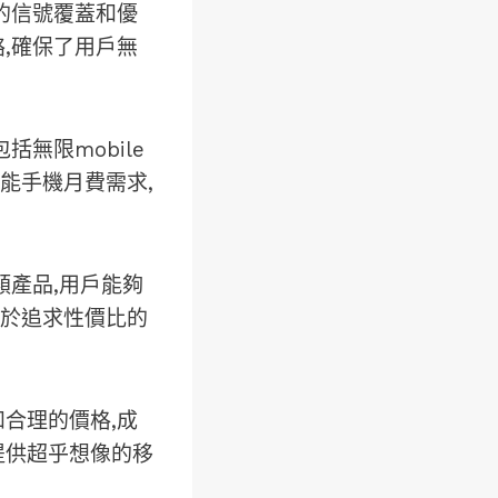
的信號覆蓋和優
絡,確保了用戶無
包括
無限mobile
能手機月費
需求,
類產品,用戶能夠
於追求性價比的
合理的價格,成
提供超乎想像的移