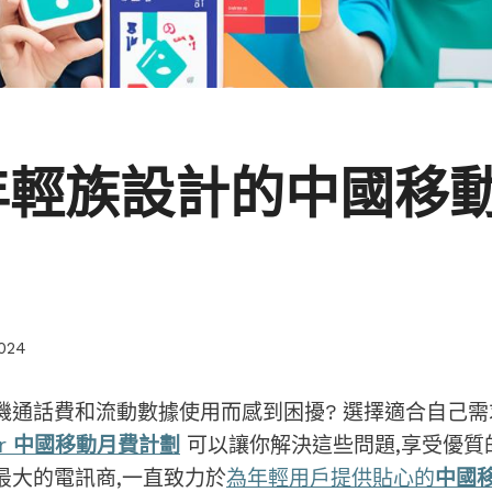
年輕族設計的中國移
2024
機通話費和流動數據使用而感到困擾? 選擇適合自己需
er
中國移動月費計劃
可以讓你解決這些問題,享受優質
最大的電訊商,一直致力於
為年輕用戶提供貼心的
中國