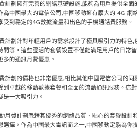
費計劃
擁有完善的網絡基礎設施,能夠為用戶提供全面
為中國最大的電信公司,中國移動擁有龐大的 4G 網
享受到穩定的
4G數據流量
和出色的
手機通話費
服務。
費計劃
針對年輕用戶的需求設計了極具吸引力的特色,
時間
等。這些靈活的套餐設置不僅能滿足用戶的日常
智
更多的
通訊月費優惠
。
費計劃
的價格也非常優惠,相比其他
中國電信公司
的同
受到卓越的
移動數據套餐
和全面的
流動通訊服務
。這對
疑是一大吸引力。
動月費計劃
憑藉其優秀的網絡品質、貼心的套餐設計和
想選擇。作為
中國最大電訊商
之一,中國移動定能為你