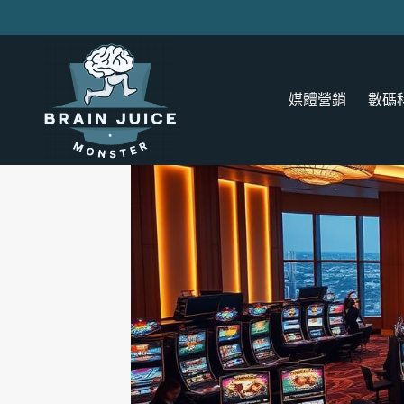
Skip
to
content
媒體營銷
數碼