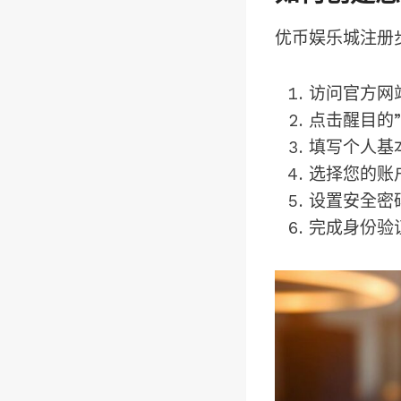
优币娱乐城注册
访问官方网
点击醒目的”
填写个人基
选择您的账
设置安全密
完成身份验