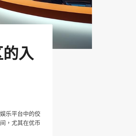
区的入
娱乐平台中的佼
间，尤其在优币